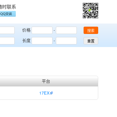
随时联系
价格
-
搜索
长度
-
重置
平台
17EX