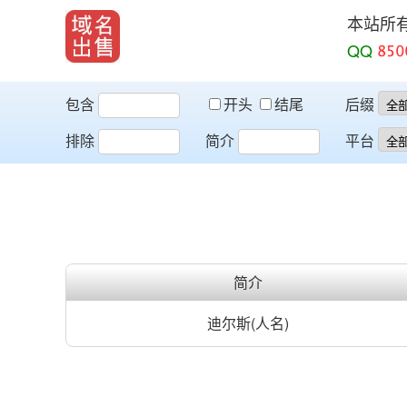
本站所
QQ
包含
开头
结尾
后缀
排除
简介
平台
简介
迪尔斯(人名)