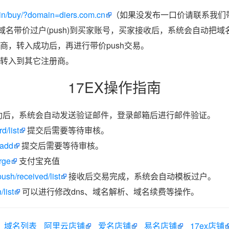
in/buy/?domain=diers.com.cn
（如果没发布一口价请联系我们带
把域名带价过户(push)到买家账号，买家接收后，系统会自动把
商，转入成功后，再进行带价push交易。
转入到其它注册商。
17EX操作指南
功后，系统会自动发送验证邮件，登录邮箱后进行邮件验证。
d/list
提交后需要等待审核。
/add
提交后需要等待审核。
rge
支付宝充值
ush/received/list
接收后交易完成，系统会自动模板过户。
list
可以进行修改dns、域名解析、域名续费等操作。
域名列表
阿里云店铺
爱名店铺
易名店铺
17ex店铺